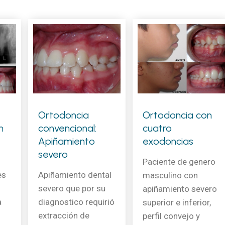
Ortodoncia
Ortodoncia con
n
convencional:
cuatro
Apiñamiento
exodoncias
severo
Paciente de genero
es
Apiñamiento dental
masculino con
severo que por su
apiñamiento severo
a
diagnostico requirió
superior e inferior,
extracción de
perfil convejo y