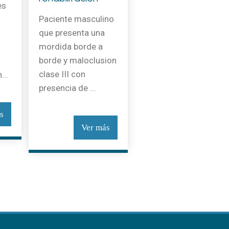
es
Paciente masculino
que presenta una
mordida borde a
borde y maloclusion
clase III con
...
presencia de ...
s
Ver más