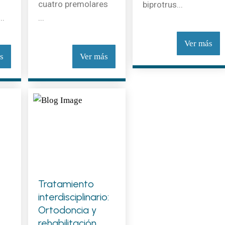
cuatro premolares
biprotrus...
..
...
Ver más
s
Ver más
Tratamiento
interdisciplinario:
Ortodoncia y
rehabilitación